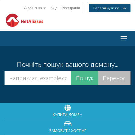
Українська
Вхід
Реєстрація
Переглянути кошик
Togg
navig
Почніть пошук вашого домену...
КУПИТИ ДОМЕН
ЗАМОВИТИ ХОСТІНГ