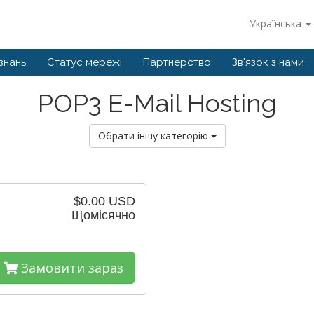
Українська
знань
Статус мережі
Партнерство
Зв'язок з нами
POP3 E-Mail Hosting
Обрати іншу категорію
$0.00 USD
Щомісячно
Замовити зараз