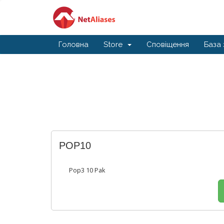
Головна
Store
Сповіщення
База 
POP10
Pop3 10 Pak