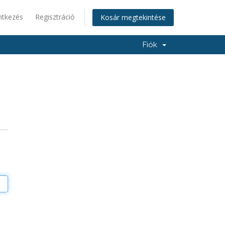
ntkezés
Regisztráció
Kosár megtekintése
Fiók