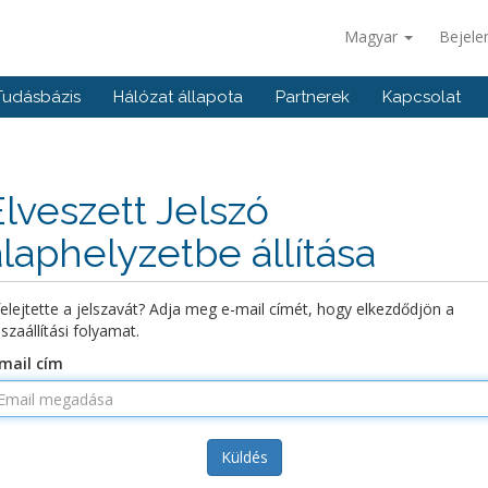
Magyar
Bejele
Tudásbázis
Hálózat állapota
Partnerek
Kapcsolat
Elveszett Jelszó
alaphelyzetbe állítása
felejtette a jelszavát? Adja meg e-mail címét, hogy elkezdődjön a
sszaállítási folyamat.
mail cím
Küldés