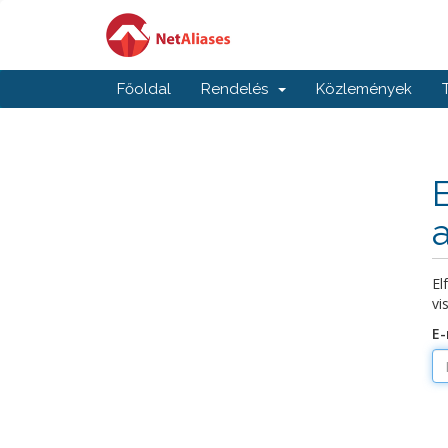
Főoldal
Rendelés
Közlemények
El
vi
E-